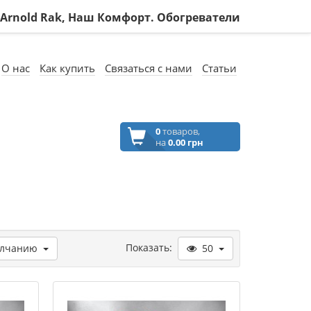
, Arnold Rak, Наш Комфорт. Обогреватели
О нас
Как купить
Связаться с нами
Статьи
0
товаров,
на
0.00 грн
Показать:
олчанию
50