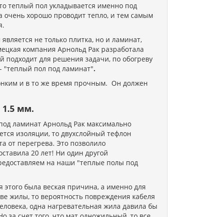
что теплый пол укладывается именно под
на очень хорошо проводит тепло, и тем самым
я.
вляется не только плитка, но и ламинат,
емецкая компания Арнольд Рак разработала
й подходит для решения задачи, по обогреву
- "теплый пол под ламинат"
.
онким и в то же время прочным. Он должен
1.5 мм.
под ламинат Арнольд Рак максимально
ается изоляции, то двухслойный тефлон
а от перегрева. Это позволило
ставила 20 лет! Ни один другой
предоставляем на наши "теплые полы под
 этого была веская причина, а именно для
две жилы, то вероятность повреждения кабеля
человека, одна нагревательная жила давила бы
Но за счет того, что мат одножильный, то все