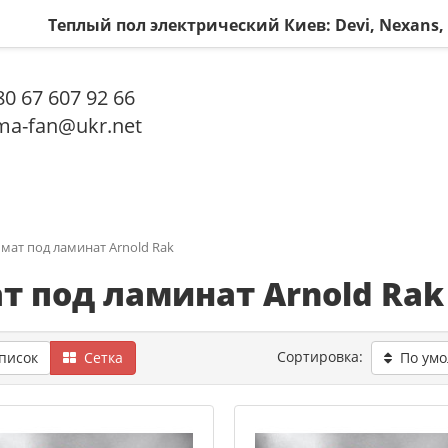
Теплый пол электрический Киев: Devi, Nexans
0 67 607 92 66
a-fan@ukr.net
мат под ламинат Arnold Rak
т под ламинат Arnold Rak
Сортировка:
исок
Сетка
По ум