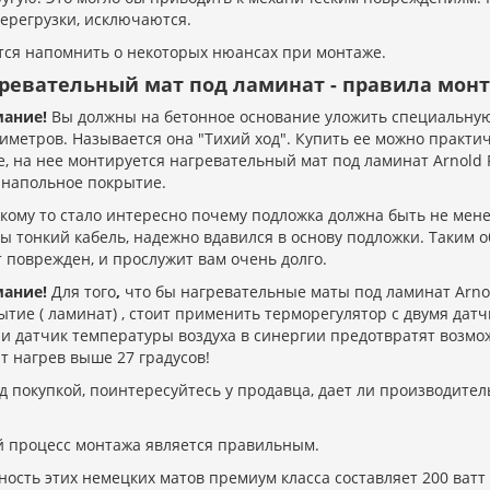
перегрузки, исключаются.
тся напомнить о некоторых нюансах при монтаже.
ревательный мат под ламинат - правила мон
мание!
Вы должны на бетонное основание уложить специальную
иметров. Называется она "Тихий ход". Купить ее можно практи
е, на нее монтируется нагревательный мат под ламинат Arnold R
 напольное покрытие.
 кому то стало интересно почему подложка должна быть не менее 
бы тонкий кабель, надежно вдавился в основу подложки. Таким 
т поврежден, и прослужит вам очень долго.
мание!
Для того
,
что бы нагревательные маты под ламинат Arnol
ытие ( ламинат) , стоит применить терморегулятор с двумя да
 и датчик температуры воздуха в синергии предотвратят возмо
т нагрев выше 27 градусов!
д покупкой, поинтересуйтесь у продавца, дает ли производител
й процесс монтажа является правильным.
ость этих немецких матов премиум класса составляет 200 ватт 