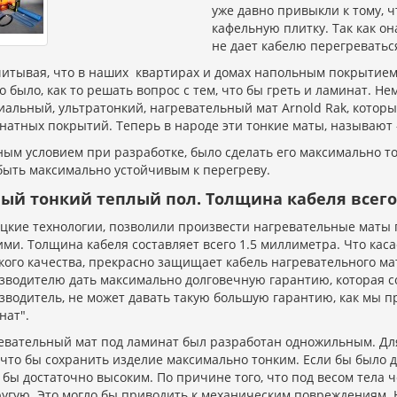
уже давно привыкли к тому, 
кафельную плитку. Так как о
не дает кабелю перегреватьс
читывая, что в наших квартирах и домах напольным покрытием я
о было, как то решать вопрос с тем, что бы греть и ламинат. Н
иальный, ультратонкий, нагревательный мат Arnold Rak, которы
натных покрытий. Теперь в народе эти тонкие маты, называют 
ным условием при разработке, было сделать его максимально т
быть максимально устойчивым к перегреву.
ый тонкий теплый пол. Толщина кабеля всего 
цкие технологии, позволили произвести нагревательные маты 
ими. Толщина кабеля составляет всего 1.5 миллиметра. Что кас
кого качества, прекрасно защищает кабель нагревательного мат
зводителю дать максимально долговечную гарантию, которая со
зводитель, не может давать такую большую гарантию, как мы 
нат".
евательный мат под ламинат был разработан одножильным. Для
, что бы сохранить изделие максимально тонким. Если бы было 
 бы достаточно высоким. По причине того, что под весом тела 
ругую. Это могло бы приводить к механическим повреждениям.