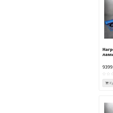
Нагр
лами
9399
К