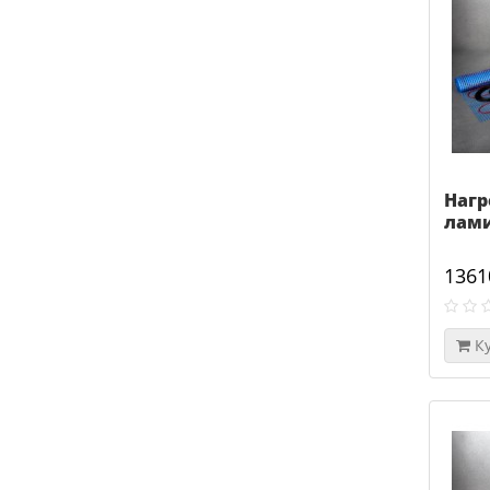
Нагр
лами
1361
К