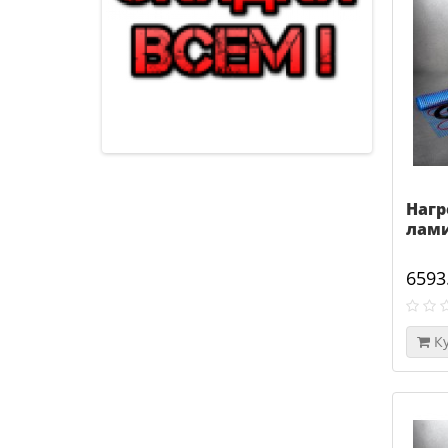
Нагр
лами
6593
К