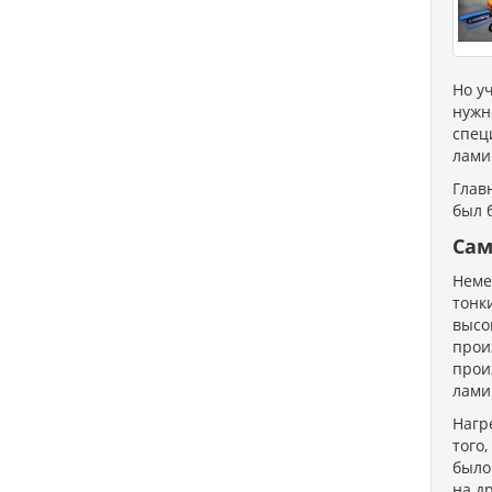
Но у
нужн
спец
лами
Глав
был 
Сам
Неме
тонк
высо
прои
прои
лами
Нагр
того
было
на д