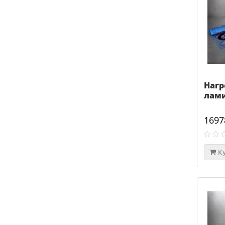
Нагр
лами
1697
К