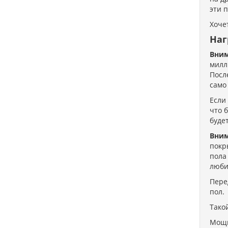
эти 
Хоче
Наг
Вни
милл
Посл
само
Если
что 
буде
Вни
покр
пола
люби
Пере
пол.
Тако
Мощн