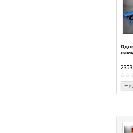
Одн
лами
2353
К