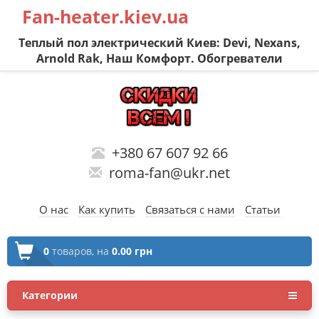
Fan-heater.kiev.ua
Теплый пол электрический Киев: Devi, Nexans,
Arnold Rak, Наш Комфорт. Обогреватели
+380 67 607 92 66
roma-fan@ukr.net
О нас
Как купить
Связаться с нами
Статьи
0
товаров,
на
0.00 грн
Категории