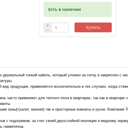
Есть в наличии
+
Купить
−
о двужильный тонкий кабель, который уложен на сетку и закреплен с н
ратуры.
ый вид продукции, применяется исключительно в тех случаях, когда стя
нь часто применяют для теплого пола в квартирах, так как в квартире
ианты.
шие зоны(туалет, ванная) так и просторные комнаты и кухни. Компания 
ов с подогревом, за счет своей двухслойной изоляции и медному экрану
ь герметична.