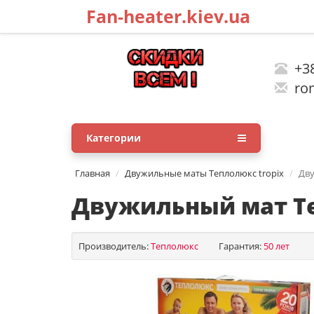
Fan-heater.kiev.ua
+38
rom
Категории
Главная
Двужильные маты Теплолюкс tropix
Дву
Двужильный мат Теп
Производитель:
Теплолюкс
Гарантия:
50 лет